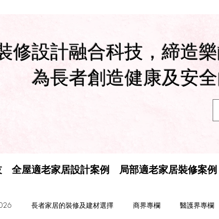
裝修設計融合科技，締造樂
為長者創造健康及安全
技
全屋適老家居設計案例
局部適老家居裝修案例
26
長者家居的裝修及建材選擇
商界專欄
醫護界專欄