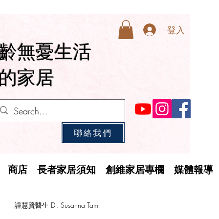
登入
齡無憂生活
的家居
聯絡我們
商店
長者家居須知
創維家居專欄
媒體報導
譚慧賢醫生 Dr. Susanna Tam