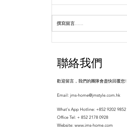
撰寫留言......
關於男士嘅，女士都可以轉發
俾有需要嘅男士家人同朋友睇
嫁！係老咗定係病咗？男人
聯絡我們
「力不從心」嘅真相！
歡迎留言，我們的團隊會盡快回覆您!
​Email:
jms-home@jmstyle.com.hk
What's App Hotline: +852 9202 9852
Office Tel: + 852 2178 0928
Website:
www.jms-home.com