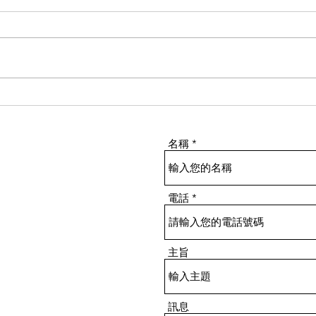
如果見到有潛在風險的環境，
白板
創維家居一定會主動處理。只
Bu
要我們有能力幫到，一定會盡
每月
名稱
力去做
一生
電話
主旨
訊息