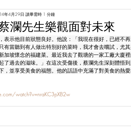
24年4月29日
讀畢需時 1 分鐘
 Cheung
黃家榮醫生 Dr. Jason Wong
蔡瀾先生樂觀面對未來
，表示他目前狀態良好。他說：「我現在很好，已經不再
只有當聽到有人做出特別好的菜時，我才會去嚐試，尤其
新加坡懷念的福建菜。最近我去了觀塘的一家工廠大廈裡
起了過去的滋味。」在這次受傷後，蔡瀾先生深刻體悟到
下，並享受美食的福態。他的話語中充滿了對美食的熱愛
be.com/watch?v=nraKC3pXB2w