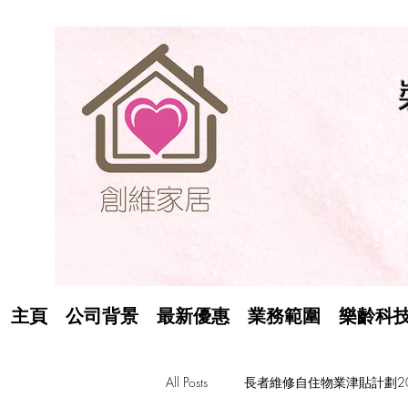
主頁
公司背景
最新優惠
業務範圍
樂齡科
All Posts
長者維修自住物業津貼計劃20