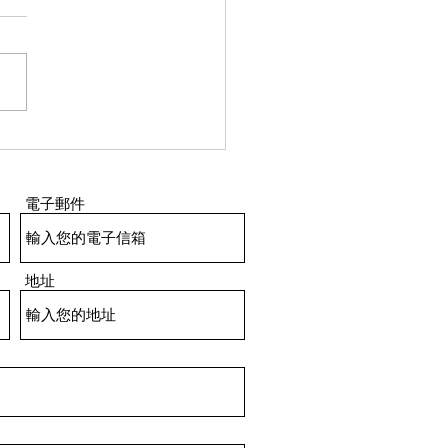
醫學010｜男人最痛｜阿
好驚痛😫強烈要求麻醉😢｜
射21次好過7次🤩｜男人
電子郵件
9成中招？
地址