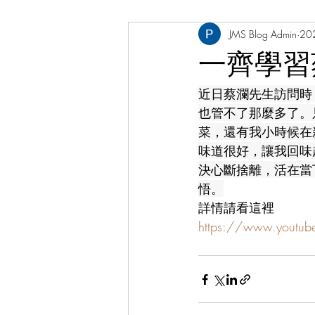
JMS Blog Admin
20
工程界專欄
張凱棋醫生 Dr. Elki
一齊學習
近日蔡瀾先生訪問時
也管不了那麼多了。
菜，還有我小時候在
味道很好，讓我回味
決心斷捨離，活在當
悟。
詳情請看這裡
https://www.youtu