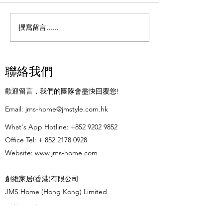
業協會主席 香港傢俬裝飾廠
會會長 窗簾不單
商總會主席新界總商會董事
家居、辧公地方，
撰寫留言......
室外使用電子鎖是可行的,只
所更是經過精心設
是需要額外考慮一些環境因素
上美輪美奐，不同
和保護措施: ​ 1. 防水防塵性能
色，以配合不同設
聯絡我們
室外電子鎖必須具備足夠的防
但若果用作長者中
水防塵能力,能抵禦風吹雨淋
者家居又怎樣選擇
歡迎留言，我們的團隊會盡快回覆您!
和潮濕環境。大多數專為室外
專業的人士會不一
使用而設計的電子鎖均會採用
或花巧款式，反而
​Email:
jms-home@jmstyle.com.hk
堅固的鋁合金外殼,並獲得IP65
能性較佳物料，例
What's App Hotline:
+852 9202 9852
或更高的防水防塵等級認證
的，或是防細菌滋
Office Tel: +
852 2178 0928
以防有些長者可能
Website:
www.jms-home.com
創維家居(香港)有限公司
JMS Home (Hong Kong) Limited
辦公時間