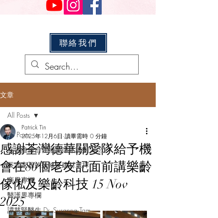
聯絡我們
文章
All Posts
Patrick Tin
All Posts
2025年12月6日
讀畢需時 0 分鐘
感謝荃灣德華關愛隊給予機
長者維修自住物業津貼計劃2026
會在80個老友記面前講樂齡
長者家居的裝修及建材選擇
商界專欄
傢俬及樂齡科技 15 Nov
醫護界專欄
2025
譚慧賢醫生 Dr. Susanna Tam