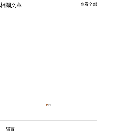
相關文章
查看全部
室外用電子鎖可行嗎?
長者家居的窗簾
作者: 鄺錦明 Allen Kwong 明
黎卓斌 Michael L
達行裝飾材料集團有限公司
能系統有限公司 執行
留言
總經理 ​ 個人簡介 中國香港鎖
人簡介 香港中小