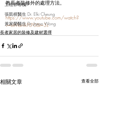
教長者裝修外的處理方法。
工程界專欄
張凱棋醫生 Dr. Elki Cheung
https://www.youtube.com/watch?
黃家榮醫生 Dr. Jason Wong
v=etManIkPLP0&t=3s
長者家居的裝修及建材選擇
相關文章
查看全部