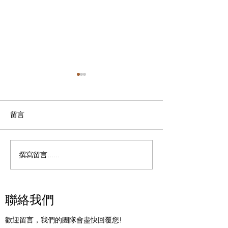
室外用電子鎖可行嗎?
長者家居的窗簾
作者: 鄺錦明 Allen Kwong 明
黎卓斌 Michael L
達行裝飾材料集團有限公司
能系統有限公司 執行
留言
總經理 ​ 個人簡介 中國香港鎖
人簡介 香港中小
業協會主席 香港傢俬裝飾廠
會會長 窗簾不單
商總會主席新界總商會董事
家居、辧公地方，
撰寫留言......
室外使用電子鎖是可行的,只
所更是經過精心設
是需要額外考慮一些環境因素
上美輪美奐，不同
和保護措施: ​ 1. 防水防塵性能
色，以配合不同設
聯絡我們
室外電子鎖必須具備足夠的防
但若果用作長者中
水防塵能力,能抵禦風吹雨淋
者家居又怎樣選擇
歡迎留言，我們的團隊會盡快回覆您!
和潮濕環境。大多數專為室外
專業的人士會不一