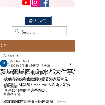
聯絡我們
文章
All Posts
JMS Blog Admin
All Posts
2024年5月8日
讀畢需時 1 分鐘
新屋舊屋窗有漏水都大件事!
長者維修自住物業津貼計劃2026
玻璃有花痕和窗框漏水是香港家居常見
長者家居的裝修及建材選擇
的問題，建築師Simon Hui 今次為大家分
商界專欄
享是如何去處理這些問題。
醫護界專欄
譚慧賢醫生 Dr. Susanna Tam
你的舊樓有這些情況比較普遍，Simon 