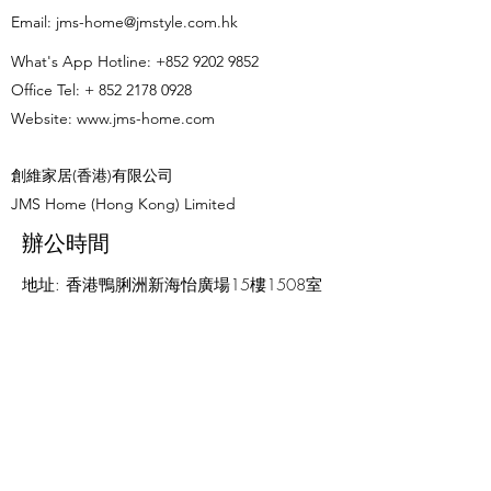
使用而設計的電子鎖均會採用
或花巧款式，反而
​Email:
jms-home@jmstyle.com.hk
堅固的鋁合金外殼,並獲得IP65
能性較佳物料，例
What's App Hotline:
+852 9202 9852
或更高的防水防塵等級認證
的，或是防細菌滋
Office Tel: +
852 2178 0928
以防有些長者可能
Website:
www.jms-home.com
創維家居(香港)有限公司
JMS Home (Hong Kong) Limited
辦公時間
地址: 香港鴨脷洲新海怡廣場15樓1508室
星期一至星期五: 11:00am - 6pm
星期六、日及公眾假期: 休息
名稱