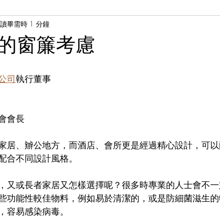
讀畢需時 1 分鐘
 Cheung
黃家榮醫生 Dr. Jason Wong
的窗簾考慮
公司
執行董事
會會長
家居、辧公地方，而酒店、會所更是經過精心設計，可以
配合不同設計風格。
，又或長者家居又怎樣選擇呢？很多時專業的人士會不一
些功能性較佳物料，例如易於清潔的，或是防細菌滋生的
，容易感染病毒。