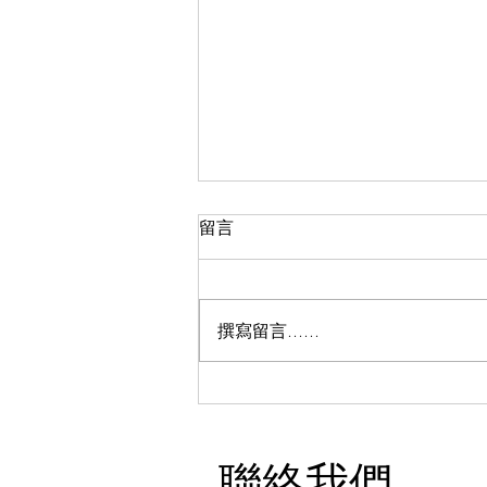
長者如何選擇門鎖
留言
作者: 鄺錦明 Allen Kwong 明達行
裝飾材料集團有限公司 總經理 ​ 個
人簡介 中國香港鎖業協會主席 香
撰寫留言......
港傢俬裝飾廠商總會主席新界總商
會董事 我非常關注長者的居家安
全，並致力於提供他們最合適的門
鎖解決方案。對於長者來說，居家
安全是一個非常重要的問題。他們
聯絡我們
可能面臨身體上的挑戰，如行動不