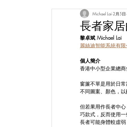
Michael Lai
2月5日
工程界專欄
張凱棋醫生 Dr. Elki
長者家居
黎卓斌 Michael Lai
麗絲迪智能系統有限
個人簡介
香港中小型企業總商
窗簾不單是用於日常
不同圖案、顏色，以
但若果用作長者中心
巧款式，反而使用一
長者可能身體較虛弱