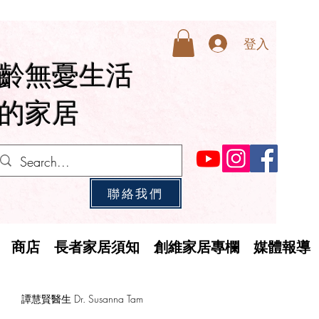
登入
齡無憂生活
的家居
聯絡我們
商店
長者家居須知
創維家居專欄
媒體報導
譚慧賢醫生 Dr. Susanna Tam