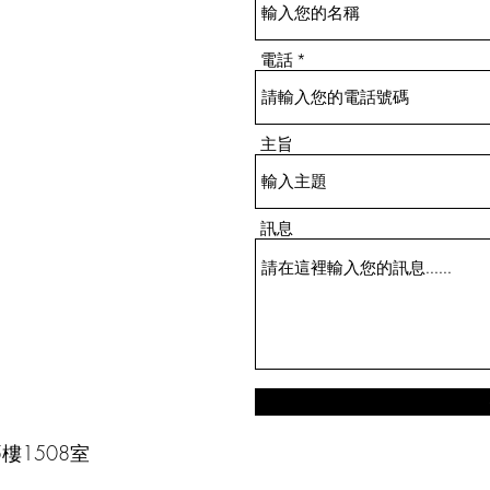
大多數專為室外使用而設計的電子
鎖均會採用堅固的鋁合金外殼,並
電話
獲得IP65或更高的防水防塵等級認
證
主旨
訊息
樓1508室