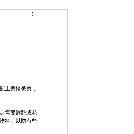
配上美輪美奐，
定需要鮮艷或花
物料，以防有些