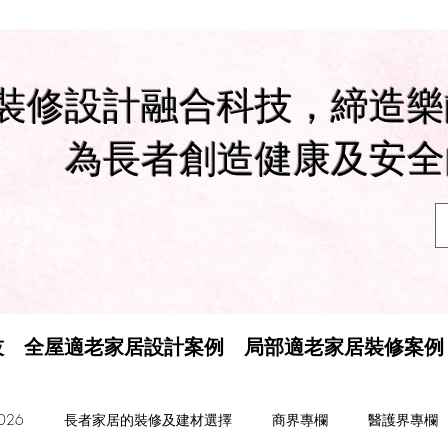
裝修設計融合科技，締造樂
為長者創造健康及安全
技
全屋適老家居設計案例
局部適老家居裝修案例
26
長者家居的裝修及建材選擇
商界專欄
醫護界專欄