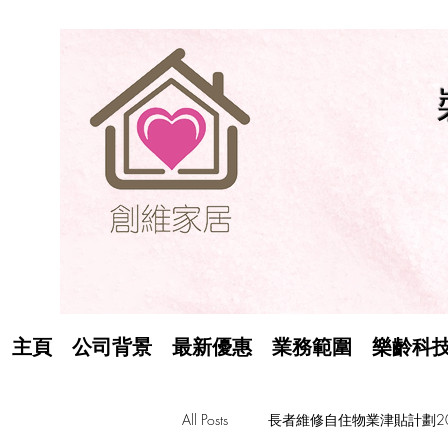
主頁
公司背景
最新優惠
業務範圍
樂齡科
All Posts
長者維修自住物業津貼計劃20