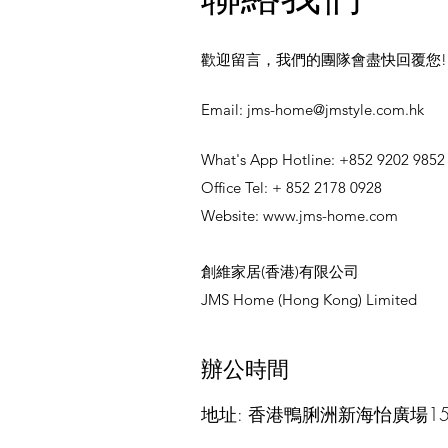
便、視力衰退或記憶力下降，這可
能增加他們在家中發生意外或被盜
竊的風險。因此，我們需要特別關
歡迎留言，我們的團隊會盡快回覆您!
注長者的需求，提
​Email:
jms-home@jmstyle.com.hk
What's App Hotline: +852 9202 9852
Office Tel: + 852 2178 0928
Website:
www.jms-home.com
創維家居(香港)有限公司
JMS Home (Hong Kong) Limited
辦公時間
地址: 香港鴨脷洲新海怡廣場15