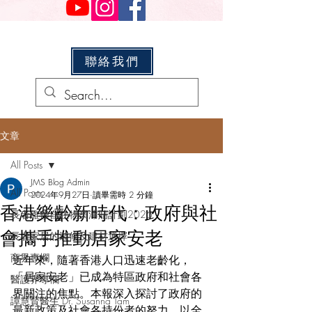
聯絡我們
文章
All Posts
JMS Blog Admin
All Posts
2024年9月27日
讀畢需時 2 分鐘
香港樂齡新時代：政府與社
長者維修自住物業津貼計劃2026
會攜手推動居家安老
長者家居的裝修及建材選擇
商界專欄
近年來，隨著香港人口迅速老齡化，
「居家安老」已成為特區政府和社會各
醫護界專欄
界關注的焦點。本報深入探討了政府的
譚慧賢醫生 Dr. Susanna Tam
最新政策及社會各持份者的努力，以全