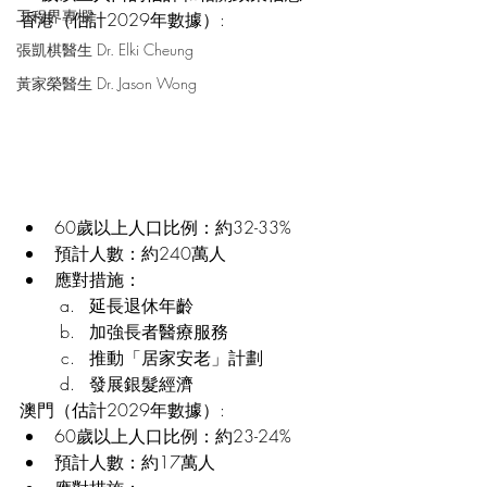
工程界專欄
香港（估計2029年數據）:
張凱棋醫生 Dr. Elki Cheung
黃家榮醫生 Dr. Jason Wong
60歲以上人口比例：約32-33%
預計人數：約240萬人
應對措施：
延長退休年齡
加強長者醫療服務
推動「居家安老」計劃
發展銀髮經濟
澳門（估計2029年數據）:
60歲以上人口比例：約23-24%
預計人數：約17萬人