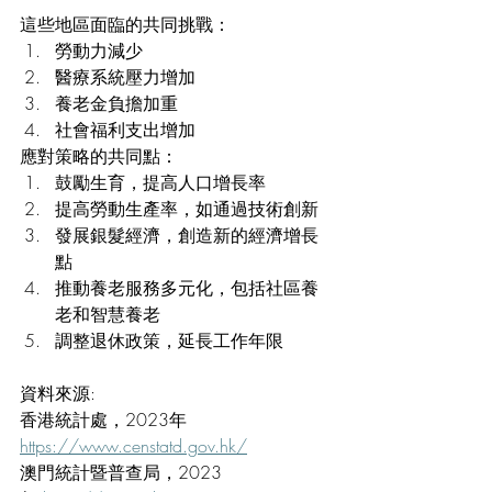
這些地區面臨的共同挑戰：
勞動力減少
醫療系統壓力增加
養老金負擔加重
社會福利支出增加
應對策略的共同點：
鼓勵生育，提高人口增長率
提高勞動生產率，如通過技術創新
發展銀髮經濟，創造新的經濟增長
點
推動養老服務多元化，包括社區養
老和智慧養老
調整退休政策，延長工作年限
資料來源:
香港統計處，2023年 
https://www.censtatd.gov.hk/
澳門統計暨普查局，2023