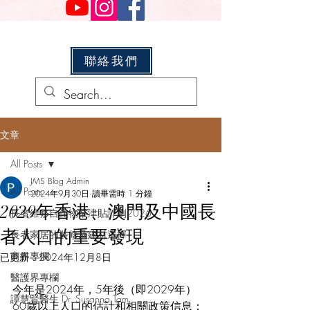
聯絡我們
文章
All Posts
JMS Blog Admin
All Posts
2024年9月30日
讀畢需時 1 分鐘
2029年香港、澳門及中國長
長者維修自住物業津貼計劃2026
者人口的重要發現
長者家居的裝修及建材選擇
商界專欄
已更新：
2024年12月8日
醫護界專欄
今年是2024年，5年後（即2029年）
譚慧賢醫生 Dr. Susanna Tam
60歲以上人口的估計和相關政策信息：