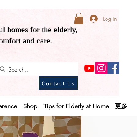
Log In
ul homes for the elderly,
comfort and care.
Contact Us
ference
Shop
Tips for Elderly at Home
更多