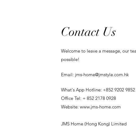
Contact Us
Welcome to leave a message, our tea
possible!
​Email:
jms-home@jmstyle.com.hk
What's App Hotline: +852 9202 9852
Office Tel: + 852 2178 0928
Website:
www.jms-home.com
JMS Home (Hong Kong) Limited