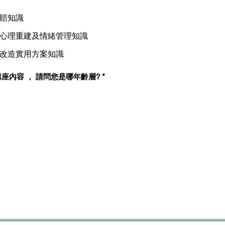
賠知識
心理重建及情緒管理知識
改造實用方案知識
為方便草擬更佳講座內容 ， 請問您是哪年齡層?
*