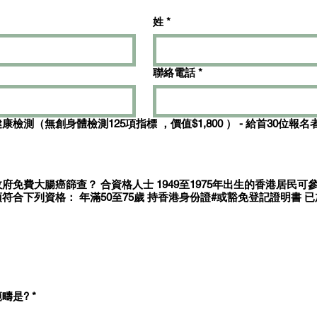
姓
*
聯絡電話
*
想免費獲得全面健康檢測（無創身體檢測125項指標 ，價值$1,800 ） - 給首30位
人士 1949至1975年出生的香港居民可參加計劃。
 持香港身份證#或豁免登記證明書 已加入電子健
疇是?
*