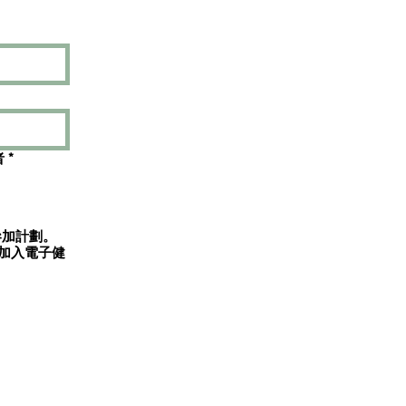
報名者
*