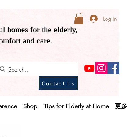
Log In
ul homes for the elderly,
comfort and care.
Contact Us
ference
Shop
Tips for Elderly at Home
更多