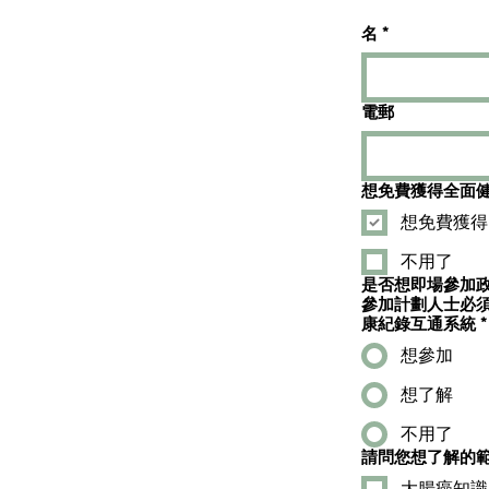
名
*
電郵
想免費獲得
不用了
是否想即場參加政府免費大腸癌篩查？ 合資格
參加計劃人士必須符合下列資格： 年滿50至75歲
康紀錄互通系統
*
想參加
想了解
不用了
請問您想了解的範
大腸癌知識