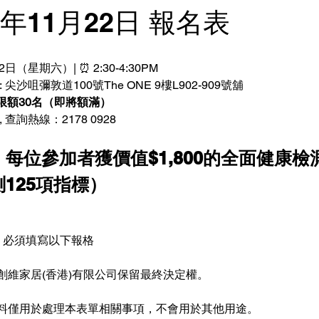
025年11月22日 報名表
22日（星期六）| ⏰ 2:30-4:30PM
 尖沙咀彌敦道100號The ONE 9樓L902-909號舖
 限額30名（即將額滿）
 查詢熱線：2178 0928
每位參加者獲價值$1,800的全面健康檢
125項指標）
求: 必須填寫以下報格
維家居(香港)有限公司保留最終決定權。  
料僅用於處理本表單相關事項，不會用於其他用途。  