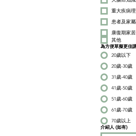
重大疾病理
患者及家屬
康復期家居
其他
20歲以下
20歲-30歲
31歲-40歲
41歲-50歲
51歲-60歲
61歲-70歲
70歲以上
介紹人 (如有)