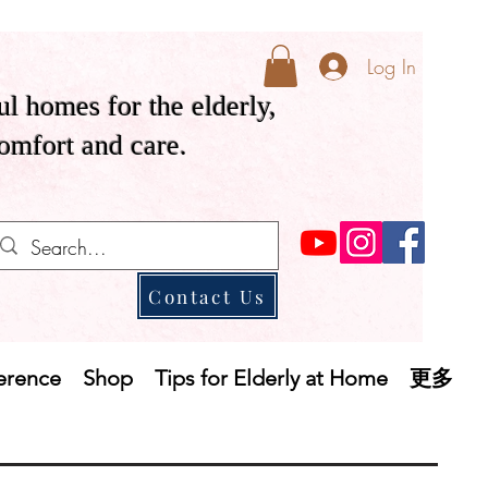
Log In
ul homes for the elderly,
comfort and care.
Contact Us
ference
Shop
Tips for Elderly at Home
更多