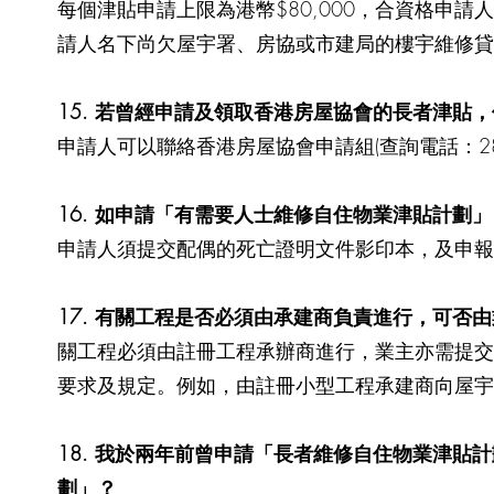
每個津貼申請上限為港幣$80,000，合資格申
請人名下尚欠屋宇署、房協或市建局的樓宇維修貸
15. 若曾經申請及領取香港房屋協會的長者津貼
申請人可以聯絡香港房屋協會申請組(查詢電話：28
16. 如申請「有需要人士維修自住物業津貼計
申請人須提交配偶的死亡證明文件影印本，及申報其
17. 有關工程是否必須由承建商負責進行，可否
關工程必須由註冊工程承辦商進行，業主亦需提交
要求及規定。例如，由註冊小型工程承建商向屋宇
18. 我於兩年前曾申請「長者維修自住物業津貼計
劃」？