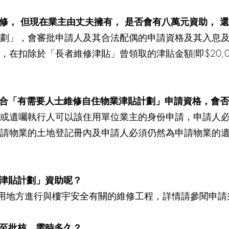
維修， 但現在業主由丈夫擁有， 是否會有八萬元資助， 
劃」，會審批申請人及其合法配偶的申請資格及其入息
在扣除於「長者維修津貼」曾領取的津貼金額(即$20,0
並符合「有需要人士維修自住物業津貼計劃」申請資格，會
或遺囑執行人可以該住用單位業主的身份申請，申請人
請物業的土地登記冊內及申請人必須仍然為申請物業的
業津貼計劃」資助呢？
用地方進行與樓宇安全有關的維修工程，詳情請參閱申請
請至批核，需時多久？