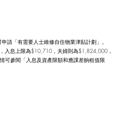
可申請「有需要人士維修自住物業津貼計劃」。
上限為$10,710，夫婦則為$1,824,000，
鈎。詳情可參閱「入息及資產限額和應課差餉租值限