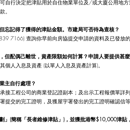
請人可自行決定把津貼用於自住物業單位及/或大廈公用地
款。
，但忘記得了獲得的津貼金額。市建局可否待為查核？
39 7166) 查詢你早前向房協提交申請的資料及已發放
劃」，但配偶己離世，資產限額如何計算？申請人要提供甚
個人入息及資產 (以單人入息及資產計算)。
由業主自行處理？
承接工程公司的商業登記證副本；及出示工程報價單詳
署提交的完工證明，及獲屋宇署發出的完工證明確認信
劃」(簡稱「長者維修津貼」)，並獲批港幣$10,000