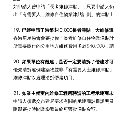
如申請人曾申請「長者維修津貼」，只要申請人仍
出「有需要人士維修自住物業津貼計劃」的津貼上限 (
19. 已經申請了港幣$40,000長者津貼，大維修
香港房屋協會會審批你「長者維修自住物業津貼計
所需要繳付的公用地方維修費用多於$40,000，請
20. 如果單位有僭建，是否一定要清拆了僭建才
優先清拆違例建築物並非「有需要人士維修津貼」
維修津貼以處理清拆僭建項目。
21. 如業主就室內維修工程所聘請的工程承建商
申請人須遞交市建局要求有關的承建商註冊證明及
阻礙審批時間及影響最終可獲批津貼金額。