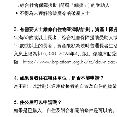
→綜合社會保障援助 (簡稱「綜援」) 的受助人
• 不得為未獲解除破產令的破產人士
3. 有需要人士維修自住物業津貼計劃，資產上限
年滿60歲或以上長者、綜合社會保障援助受助人
60歲或以上的長者，資產限額為現時普通長者生活津貼資
入息上限為$16,330 (2024年4月版)。
額」
https://www.brplatform.org.hk/tc/download-
4. 如果長者住在租住單位，是否不能申請？
是不能，此計劃只適用於長者的自置及自住的物業
5. 住公屋可以申請嗎？
如果是已購入、自住及附合相關的條件是可以的。