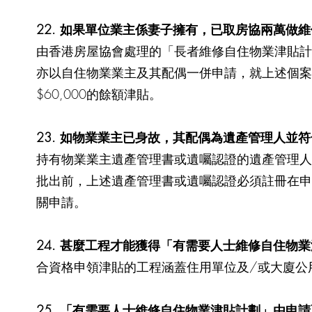
22. 如果單位業主係妻子擁有，已取房協兩萬做
由香港房屋協會處理的「長者維修自住物業津貼計
亦以自住物業業主及其配偶一併申請，就上述個案，
$60,000的餘額津貼。
23. 如物業業主已身故，其配偶為遺產管理人
持有物業業主遺產管理書或遺囑認證的遺產管理人
批出前，上述遺產管理書或遺囑認證必須註冊在申
關申請。
24. 甚麼工程才能獲得「有需要人士維修自住物
合資格申領津貼的工程涵蓋住用單位及/或大廈公
25. 「有需要人士維修自住物業津貼計劃」由申