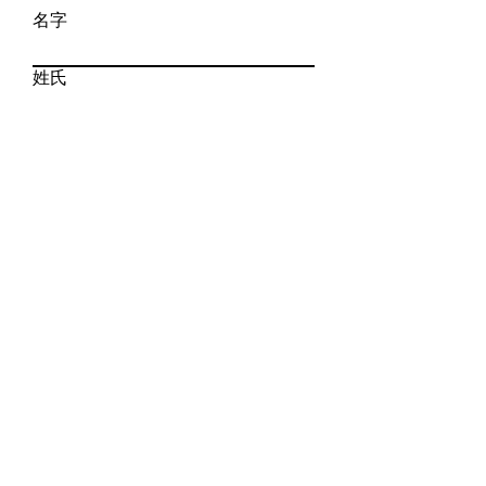
名字
姓氏
電子信箱
電話
撰寫訊息
提交
聯絡我們