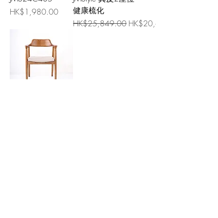
健康梳化
價格
HK$1,980.00
一般價格
促銷價格
HK$25,849.00
HK$20,679.20
JMS24C354
價格
HK$1,980.00
聯絡我們
歡迎留言，我們的團隊會盡快回覆您!
​Email:
jms-home@jmstyle.com.hk
What's App Hotline:
+852 9202 9852