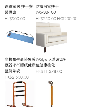
創維家居 扶手安
防滑浴室扶手 -
裝優惠
JMS-GB-1001
價格
一般價格
促銷價格
HK$900.00
HK$250.00
HK$200.00
非接觸生命跡象感
JMStyle 人造皮2座
應器 -JMS睡眠健康
位健康梳化
監測系統
價格
HK$11,378.00
價格
HK$2,500.00