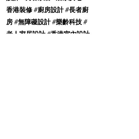
香港裝修 #廚房設計 #長者廚
房 #無障礙設計 #樂齡科技 #
老人家居設計 #香港室內設計
#長者安全 #SmartLiving
#AgingInPlace
聯絡我們
歡迎留言，我們的團隊會盡快回覆您!
​Email:
jms-home@jmstyle.com.hk
What's App Hotline:
+852 9202 9852
Office Tel: +
852 2178 0928
Website:
www.jms-home.com