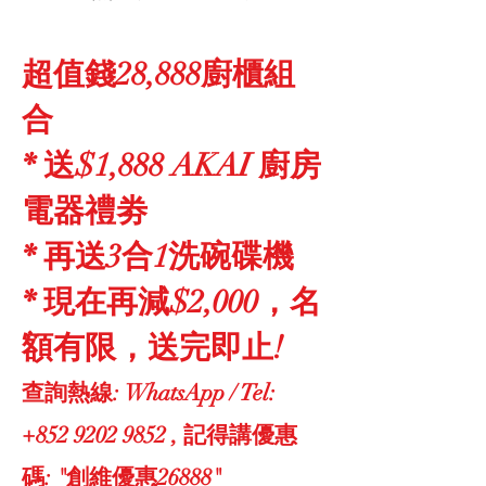
超值錢28,888廚櫃組
合
* 送$1,888 AKAI 廚房
電器禮劵
* 再送3合1洗碗碟機
* 現在再減$2,000，名
額有限，送完即止!
查詢熱線: WhatsApp / Tel:
+852 9202 9852
, 記得講優惠
碼: "創維優惠26888"