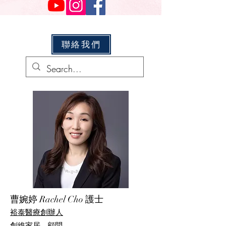
聯絡我們
曹婉婷 Rachel Cho 護士
裕泰醫療創
辦人
創維家居 - 顧問