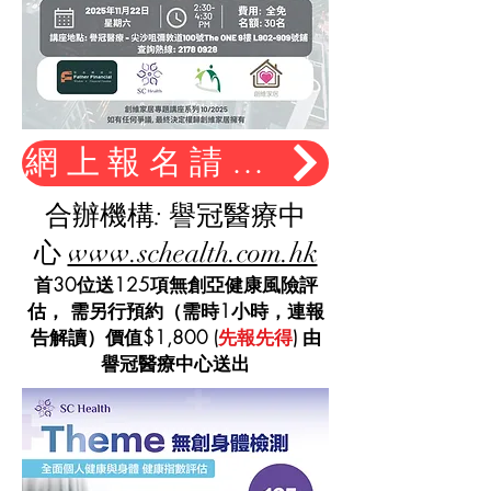
網上報名請按此
合辦機構: 譽冠醫療中
心
www.schealth.com.hk
首30位送125項無創亞健康風險評
估， 需另行預約（需時1小時，連報
告解讀）價值$1,800 (
先報先得
) 由
譽冠醫療中心送出