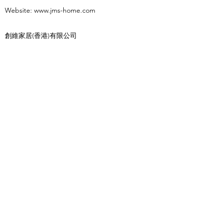
Website:
www.jms-home.com
創維家居(香港)有限公司
JMS Home (Hong Kong) Limited
辦公時間
地址: 香港鴨脷洲新海怡廣場15樓1508室
星期一至星期五: 11:00am - 6pm
星期六、日及公眾假期: 休息
名稱
電子郵件
電話