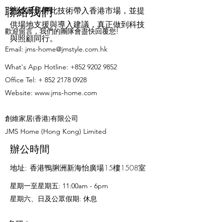
聯絡我們
創維家居將此技術帶入香港市場，並提
供場地支援與導入建議，真正做到科技
歡迎留言，我們的團隊會盡快回覆您!
與照顧同行。
​Email:
jms-home@jmstyle.com.hk
What's App Hotline:
+852 9202 9852
Office Tel: +
852 2178 0928
Website:
www.jms-home.com
創維家居(香港)有限公司
JMS Home (Hong Kong) Limited
辦公時間
地址: 香港鴨脷洲新海怡廣場15樓1508室
星期一至星期五: 11:00am - 6pm
星期六、日及公眾假期: 休息