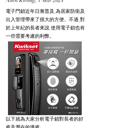
Allen Kwong, 1 Mar 2024
電子門鎖近年日漸普及,為居家防衛及
出入管理帶來了很大的方便。不過,對
於上年紀的長者來說,使用電子鎖也有
一些需要考慮的利弊。
以下就為大家分析電子鎖對長者的好
處及潛在的壞處: