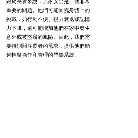
對於長者來說，居家安全是一個非常
重要的問題。他們可能面臨身體上的
挑戰，如行動不便、視力衰退或記憶
力下降，這可能增加他們在家中發生
意外或被盜竊的風險。因此，我們需
要特別關注長者的需求，提供他們能
夠輕鬆操作和管理的門鎖系統。
在選擇門鎖時，我們應該考慮長者的
情況和能力。例如，選擇不需要使用
鑰匙的門鎖，如密碼鎖、電子鎖或智
能鎖，可以減少他們對鑰匙的依賴，
並提供更便利的解鎖方式。這樣可以
減輕他們的負擔，讓他們更容易進出
家門，同時確保安全性。