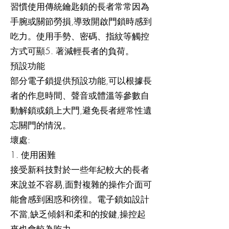
習慣使用傳統鑰匙鎖的長者常常因為
手腕或關節勞損,導致開啟門鎖時感到
吃力。使用手勢、密碼、指紋等觸控
方式可顯5. 著減輕長者的負荷。
預設功能
部分電子鎖提供預設功能,可以根據長
者的作息時間、聲音或體溫等參數自
動解鎖或鎖上大門,避免長者經常性遺
忘關門的情況。
壞處:
1. 使用困難
接受新科技對於一些年紀較大的長者
來說並不容易,面對複雜的操作介面可
能會感到困惑和徬徨。電子鎖如設計
不當,缺乏傾斜和柔和的按鍵,操控起
來也會較為吃力。