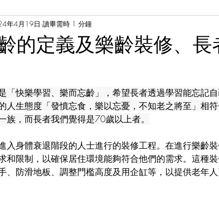
24年4月19日
讀畢需時 1 分鐘
 Cheung
黃家榮醫生 Dr. Jason Wong
齡的定義及樂齡裝修、長
是「快樂學習、樂而忘齡」，希望長者透過學習能忘記自
的人生態度「發憤忘食，樂以忘憂，不知老之將至」相符
一族，而長者我們覺得是70歲以上者。
進入身體衰退階段的人士進行的裝修工程。在進行樂齡裝
求和限制，以確保居住環境能夠符合他們的需求。這種裝
手、防滑地板、調整門檻高度及用企缸等，以提供老年人