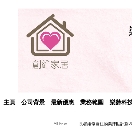
主頁
公司背景
最新優惠
業務範圍
樂齡科
All Posts
長者維修自住物業津貼計劃20