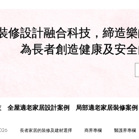
裝修設計融合科技，締造樂
為長者創造健康及安全
技
全屋適老家居設計案例
局部適老家居裝修案例
26
長者家居的裝修及建材選擇
商界專欄
醫護界專欄