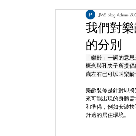
JMS Blog Admin
20
工程界專欄
張凱棋醫生 Dr. Elki
我們對樂
的分別
「樂齡」一詞的意思
概念與孔夫子所提倡
歲左右已可以叫樂齡
樂齡裝修是針對即將
來可能出現的身體需
和準備，例如安裝扶
舒適的居住環境。