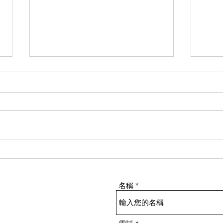
室外用電子鎖可行嗎?
長者
作者: 鄺錦明 Allen Kwong 明達行
黎卓斌
裝飾材料集團有限公司 總經理 ​ 個
統有限
人簡介 中國香港鎖業協會主席 香
香港
港傢俬裝飾廠商總會主席新界總商
不單
會董事 室外使用電子鎖是可行的,
而酒
只是需要額外考慮一些環境因素和
可以
保護措施: ​ 1. 防水防塵性能室外
色，
電子鎖必須具備足夠的防水防塵能
果用
名稱
力,能抵禦風吹雨淋和潮濕環境。
怎樣
大多數專為室外使用而設計的電子
不一
鎖均會採用堅固的鋁合金外殼,並
使用