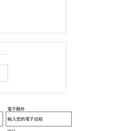
家居的窗簾考慮
 Michael Lai 麗絲迪智能系
公司 執行董事 ​ 個人簡介
中小型企業總商會會長 窗簾
是用於日常家居、辧公地方，
店、會所更是經過精心設計，
配上美輪美奐，不同圖案、顏
以配合不同設計風格。 但若
作長者中心，又或長者家居又
電子郵件
選擇呢？很多時專業的人士會
定需要鮮艷或花巧款式，反而
一些功能性較佳物料，例如易