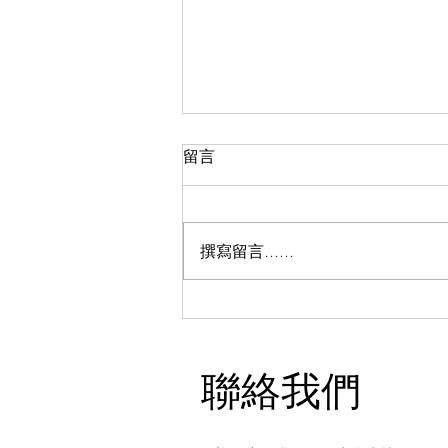
長者如何選擇門鎖
留言
作者: 鄺錦明 Allen Kwong 明達行
裝飾材料集團有限公司 總經理 ​ 個
人簡介 中國香港鎖業協會主席 香
撰寫留言......
港傢俬裝飾廠商總會主席新界總商
會董事 我非常關注長者的居家安
全，並致力於提供他們最合適的門
鎖解決方案。對於長者來說，居家
安全是一個非常重要的問題。他們
聯絡我們
可能面臨身體上的挑戰，如行動不
便、視力衰退或記憶力下降，這可
能增加他們在家中發生意外或被盜