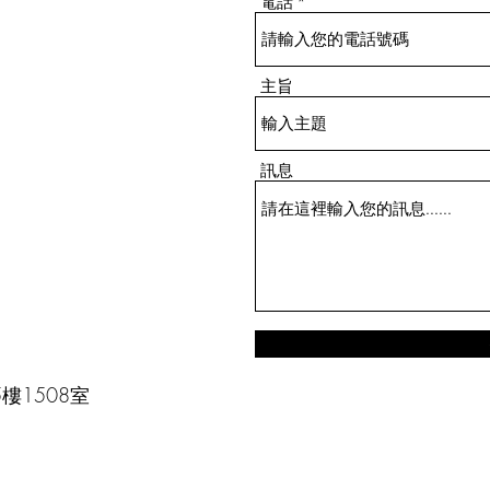
電話
獲得IP65或更高的防水防塵等級認
於清
證
料，
主旨
訊息
樓1508室