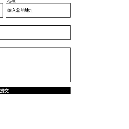
地址
潔的，或是防細菌滋生的物
以防有些長者可能身
提交