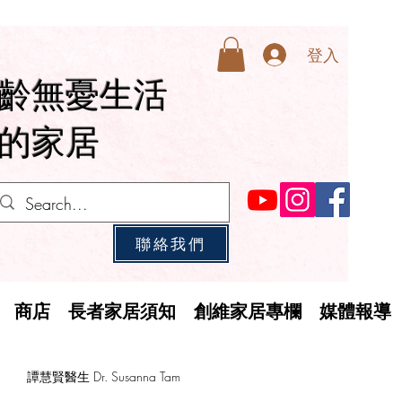
登入
齡無憂生活
的家居
聯絡我們
商店
長者家居須知
創維家居專欄
媒體報導
譚慧賢醫生 Dr. Susanna Tam