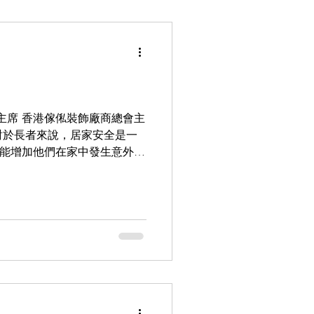
榮醫生 Dr. Jason Wong
業協會主席 香港傢俬裝飾廠商總會主
對於長者來說，居家安全是一
能增加他們在家中發生意外或
統。 在選擇門鎖時，我們應
可以減少他們對鑰匙的依賴，
具有易
簡單直觀，不需要過多的力量
還應該結