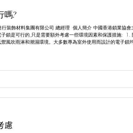
行嗎?
ong 明達行裝飾材料集團有限公司 總經理 ​ 個人簡介 中國香港鎖
子鎖是可行的,只是需要額外考慮一些環境因素和保護措施: ​ 1
抵禦風吹雨淋和潮濕環境。大多數專為室外使用而設計的電子鎖均
等級認證。 2. 耐低溫性能在寒冷氣候下,電子鎖的電子元件仍需
高海拔地區。通常會採用耐低溫電池和加熱器設計。 3. 防暴性能
使用特殊防鑽防撞的合金材料。內置的電路板也會作防撞固定,確保鎖
型號更複雜,除了採用常規電池或乾電池外,也會設置太陽能電池
優秀的室外電子鎖還會設有紅外線運動探測器、報警器、照明裝置等,
考慮