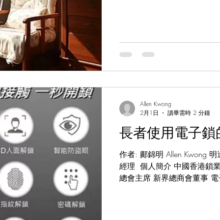
身邊的長輩年事漸高,生活自
好為他們考慮居家環境的舒適
卻非常重要的一環,就是坐椅
不但能為體弱長者帶來坐臥的
時的跌傷風險,對提升長輩生
大家詳細分析一下揀選長者適用椅
考慮的原則: 1. 椅背高度
頂,以完全支撐頸椎和頭部,
勞損。 扶手要夠寬大結實,
Allen Kwong
他們站起及坐下時借力。最佳
2月1日
讀畢需時 2 分鐘
在上暫作支撐。 2. 坐墊深度
長者使用電子鎖
腳能自然放地,有助站立。過
作者: 鄺錦明 Allen Kwo
經理 ​ 個人簡介 中國香港
總會主席 新界總商會董事 
防衛及出入管理帶來了很大的
者來說,使用電子鎖也有一些需要考
家分析電子鎖對長者的好處及潛在