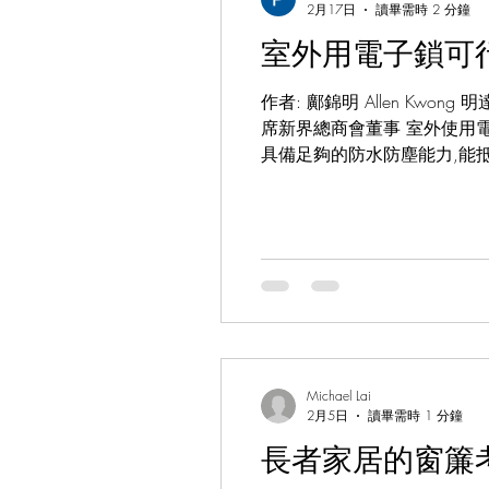
2月17日
讀畢需時 2 分鐘
室外用電子鎖可
作者: 鄺錦明 Allen Kw
席新界總商會董事 室外使用電
具備足夠的防水防塵能力,能
獲得IP65或更高的防水防塵
凍結等級,適合安裝在偏遠或
子鎖的外殼設計更加堅固,會
電方式室外電子鎖供電比室內
航力。 5. 照明警報功能
醒使用者無人授權的開鎖
Michael Lai
2月5日
讀畢需時 1 分鐘
長者家居的窗簾