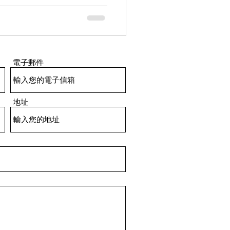
,通常設有密碼鎖、指紋識別
更便於開啟。而且密碼和生物
外遺失鎖匙的風險。 遠端監控及
接智能家居系統,長者家人可以通
隨時檢視和控制大門的開啟狀
電子郵件
情況需要開門,家人亦可以遠
免手部勞損習慣使用傳統鑰匙鎖的
,導致開啟門鎖時感到吃力。
地址
方式可顯5. 著減輕長者的負
供預設功能,可以根據長者的作
動解鎖或鎖上大門,避免長者