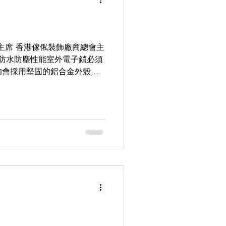
業協會主席 香港傢俬裝飾廠商總會主
. 防水防塵性能室外電子鎖必須
會採用堅固的鋁合金外殼,並
保持正常運作,部分型號還設有防
為防止遭到暴力破壞,室外電
體不會輕易損毀。 4. 供
板或鋰電池組等,以獲得持久續
配合智能控制系統,可主動提