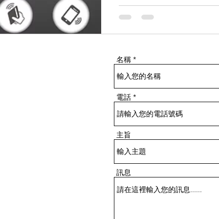
入安全適合長者使用的電子鎖
或密鑰卡等功能,比傳統鎖匙
識別技術可 2. 有效防止意
開門功能 3. 有些電子鎖連
過手機應用程序或網上平台
名稱
況。若長者不在家或遇到緊急
程操作,十分方便。 4. 避
長者常常因為手腕或關節勞損
電話
使用手勢、密碼、指紋等觸控
荷。 預設功能部分電子鎖提
息時間、聲音或體溫等參數自
主旨
訊息