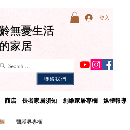
登入
齡無憂生活
的家居
聯絡我們
商店
長者家居須知
創維家居專欄
媒體報導
欄
醫護界專欄