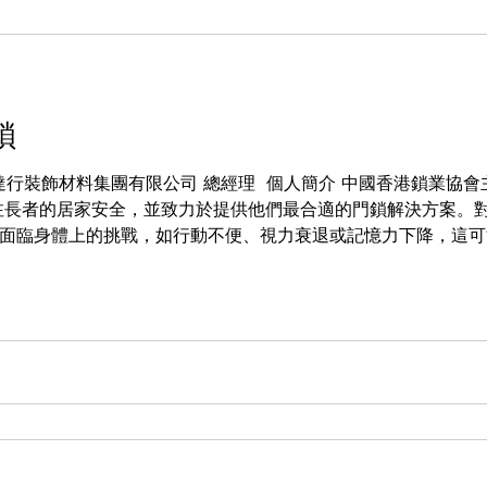
工程界專欄
張凱棋醫生 Dr. Elki Cheung
黃家
鎖
ong 明達行裝飾材料集團有限公司 總經理 ​ 個人簡介 中國香港鎖
注長者的居家安全，並致力於提供他們最合適的門鎖解決方案。
面臨身體上的挑戰，如行動不便、視力衰退或記憶力下降，這可
要特別關注長者的需求，提供他們能夠輕鬆操作和管理的門鎖系
如，選擇不需要使用鑰匙的門鎖，如密碼鎖、電子鎖或智能鎖，
減輕他們的負擔，讓他們更容易進出家門，同時確保安全性。 此外，門鎖應該
長者的需求。按鈕或指示燈應該清晰易讀，並且門鎖的操作應該
可靠性也是至關重要的，這樣長者就不需要經常檢查和維修門鎖。 除了門鎖，
系統、門鏡、門鏈等，以提高長者的居家