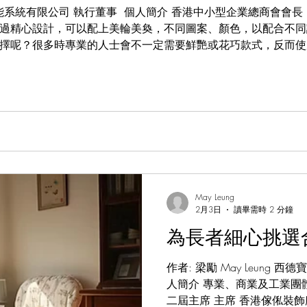
 麗絲迪智能系統有限公司 執行董事 ​ 個人簡介 香港中小型企業總商會
過精心設計，可以配上美輪美奐，不同圖案、顏色，以配合不同
擇呢？很多時專業的人士會不一定需要鮮艷或花巧款式，反而使
的物料，以防有些長者可能身體較虛弱，容易感染病毒。 另外
的長者，可以不用走近窗旁，而自由在房間其他地方控制窗簾，
然需要向專業人士諮詢較住。
May Leung
2月3日
讀畢需時 2 分鐘
為長者細心挑選
作者: 梁勵 May Leung 西
人簡介 專業、商業及工業團體: 香港工業專業評審局第十
二屆主席 主席 香港傢俬裝飾廠商總會 主席 (2018-2024)