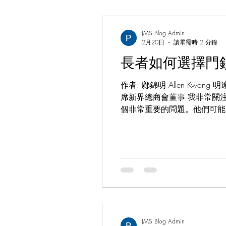
譚慧賢醫生 Dr. Susanna Tam
JMS Blog Admin
2月20日
讀畢需時 2 分鐘
長者如何選擇門
作者: 鄺錦明 Allen Kw
席新界總商會董事 我非常關
個非常重要的問題。他們可能
被盜竊的風險。因此，我們需
該考慮長者的情況和能力。例
並提供更便利的解鎖方式。這樣可以
於操作和維護的特點，以適應
或靈巧度。同時，門鎖的耐用性和
合其他安全措施，如門窗警報
JMS Blog Admin