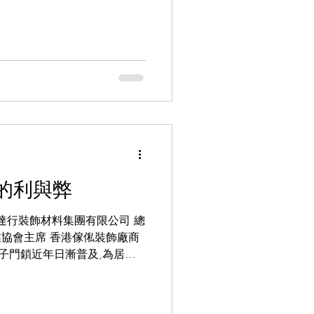
理能力開始減弱,我們是否有好
度呢?其中一個最常被忽視但
的設計。一張貼心設計的椅子,
舒適感,更能減低他們在起居
活質素意義重大。今天,我就為
款的技巧。 ​ ​ ​ 我建議8個
要高達肩膀以上,最理想能高及頭
避免長時間彎曲脊椎而導致腰背
讓長者能以手掌完全撐著,方便
設有上翻扶手,可將手臂平舖
約14-18吋為宜,讓長者坐時雙
的利與弊
深會令雙腿懸
ng 明達行裝飾材料集團有限公司 總
鎖業協會主席 香港傢俬裝飾廠商
電子門鎖近年日漸普及,為居家
方便。不過,對於上年紀的長
慮的利弊。 以下就為大
的壞處: 好處: 1. 提高出